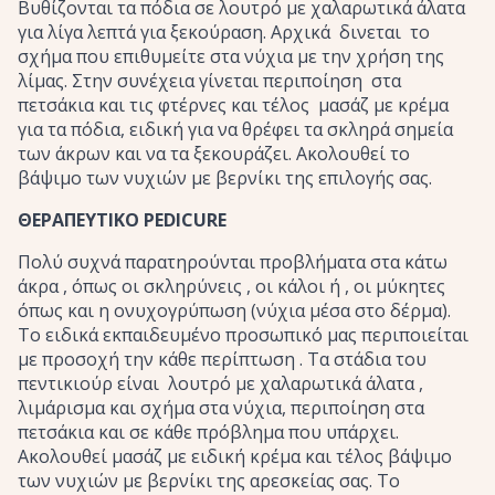
Βυθίζονται τα πόδια σε λουτρό με χαλαρωτικά άλατα
για λίγα λεπτά για ξεκούραση. Αρχικά δινεται το
σχήμα που επιθυμείτε στα νύχια με την χρήση της
λίμας. Στην συνέχεια γίνεται περιποίηση στα
πετσάκια και τις φτέρνες και τέλος μασάζ με κρέμα
για τα πόδια, ειδική για να θρέφει τα σκληρά σημεία
των άκρων και να τα ξεκουράζει. Ακολουθεί το
βάψιμο των νυχιών με βερνίκι της επιλογής σας.
ΘΕΡΑΠΕΥΤΙΚΟ PEDICURE
Πολύ συχνά παρατηρούνται προβλήματα στα κάτω
άκρα , όπως οι σκληρύνεις , οι κάλοι ή , οι μύκητες
όπως και η ονυχογρύπωση (νύχια μέσα στο δέρμα).
Το ειδικά εκπαιδευμένο προσωπικό μας περιποιείται
με προσοχή την κάθε περίπτωση . Τα στάδια του
πεντικιούρ είναι λουτρό με χαλαρωτικά άλατα ,
λιμάρισμα και σχήμα στα νύχια, περιποίηση στα
πετσάκια και σε κάθε πρόβλημα που υπάρχει.
Ακολουθεί μασάζ με ειδική κρέμα και τέλος βάψιμο
των νυχιών με βερνίκι της αρεσκείας σας. Το